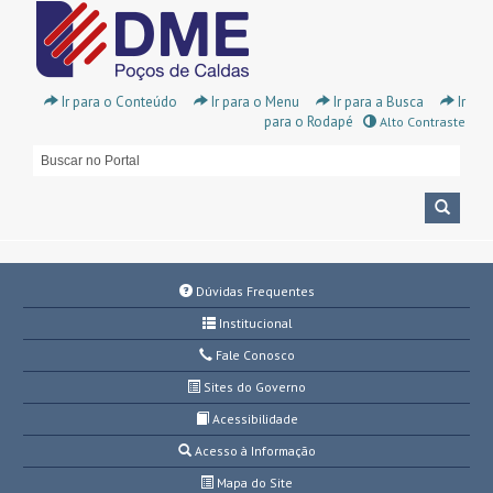
Ir para o Conteúdo
Ir para o Menu
Ir para a Busca
Ir
para o Rodapé
Alto Contraste
Dúvidas Frequentes
Institucional
Fale Conosco
Sites do Governo
Acessibilidade
Acesso à Informação
Mapa do Site