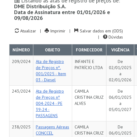
Listando as atas de registro de preços de:
DME Distribuição S.A.
Data de Assinatura entre 01/01/2026 e
09/08/2026
Atualizar
|
Imprimir
|
Salvar dados em (ODS)
|
Dúvidas
NÚMERO
OBJETO
FORNECEDOR
VIGÊNCIA
209/2024
Ata de Registro
INFANTE E
De
de Preços nº.
PATRÍCIO LTDA
02/01/2025
001/2025 - Item
a
03 - Diesel
02/01/2026
243/2024
Ata de Registro
CAMILA
De
de Preços nº
CRISTINA CRUZ
06/01/2025
004-2024 - PE
ALVES
a
39-24 -
05/01/2027
PASSAGENS
238/2025
Passagens Aéreas
CAMILA
De
CONCCEL
CRISTINA CRUZ
06/01/2025