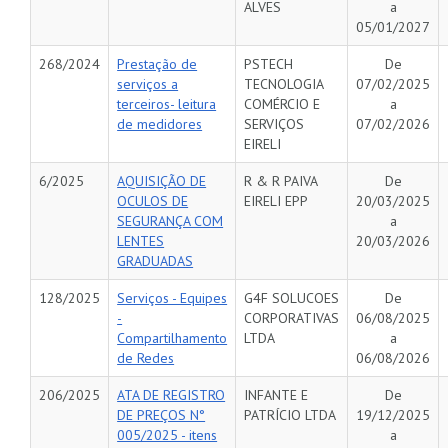
ALVES
a
05/01/2027
268/2024
Prestação de
PSTECH
De
serviços a
TECNOLOGIA
07/02/2025
terceiros- leitura
COMÉRCIO E
a
de medidores
SERVIÇOS
07/02/2026
EIRELI
6/2025
AQUISIÇÃO DE
R & R PAIVA
De
OCULOS DE
EIRELI EPP
20/03/2025
SEGURANÇA COM
a
LENTES
20/03/2026
GRADUADAS
128/2025
Serviços - Equipes
G4F SOLUCOES
De
-
CORPORATIVAS
06/08/2025
Compartilhamento
LTDA
a
de Redes
06/08/2026
206/2025
ATA DE REGISTRO
INFANTE E
De
DE PREÇOS N°
PATRÍCIO LTDA
19/12/2025
005/2025 - itens
a