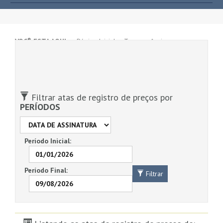
VOCÊ ESTA AQUI >
Página Inicial
>
Transparência
>
Contratações
>
Relatório de Atas de Registro de Preços
>
DME
Distribuição S.A.
Filtrar atas de registro de preços por
PERÍODOS
Período Inicial:
Período Final:
Filtrar