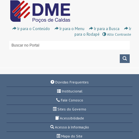
Ir para o Conteúdo
Ir para o Menu
Ir para a Busca
Ir
para o Rodapé
Alto Contraste
Dúvidas Frequentes
Institucional
Fale Conosco
Sites do Governo
Acessibilidade
Acesso à Informação
Mapa do Site